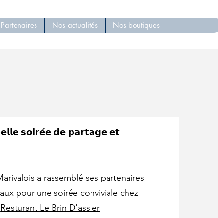
Partenaires
Nos actualités
Nos boutiques
𝗹𝗹𝗲 𝘀𝗼𝗶𝗿𝗲́𝗲 𝗱𝗲 𝗽𝗮𝗿𝘁𝗮𝗴𝗲 𝗲𝘁
Marivalois a rassemblé ses partenaires,
caux pour une soirée conviviale chez
r
Resturant Le Brin D'assier