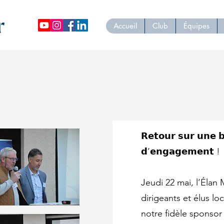
Accueil
Club
Équipes
𝗥𝗲𝘁𝗼𝘂𝗿 𝘀𝘂𝗿 𝘂𝗻𝗲 𝗯
𝗱’𝗲𝗻𝗴𝗮𝗴𝗲𝗺𝗲𝗻𝘁 !
Jeudi 22 mai, l’Élan 
dirigeants et élus lo
notre fidèle sponso