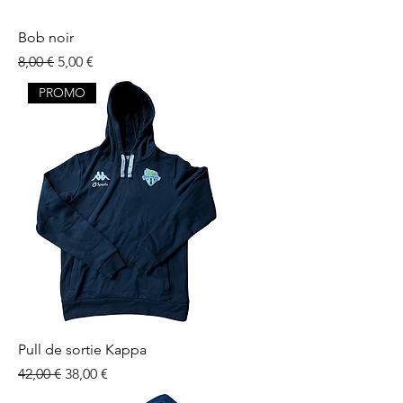
Bob noir
Prix original
Prix promotionnel
8,00 €
5,00 €
PROMO
Pull de sortie Kappa
Prix original
Prix promotionnel
42,00 €
38,00 €