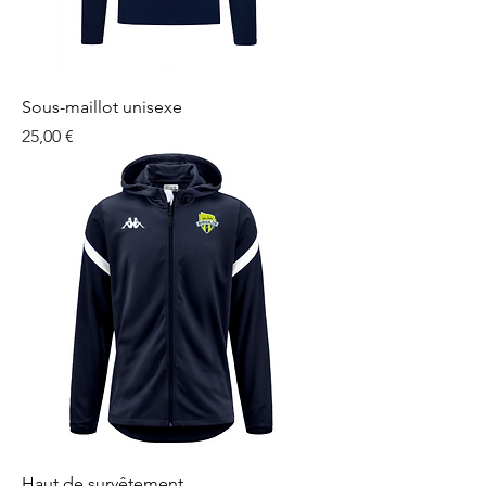
Sous-maillot unisexe
Prix
25,00 €
Haut de survêtement