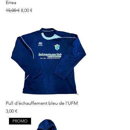
Errea
Prix original
Prix promotionnel
15,00 €
8,00 €
Pull d'échauffement bleu de l'UFM
Prix
3,00 €
PROMO