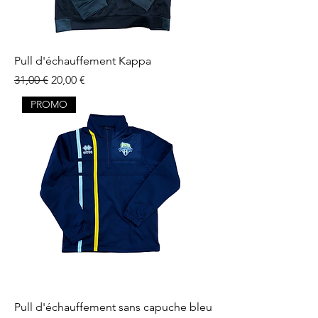
Pull d'échauffement Kappa
Prix original
Prix promotionnel
31,00 €
20,00 €
PROMO
Pull d'échauffement sans capuche bleu