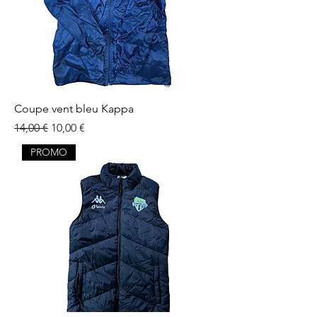
Coupe vent bleu Kappa
Prix original
Prix promotionnel
14,00 €
10,00 €
PROMO