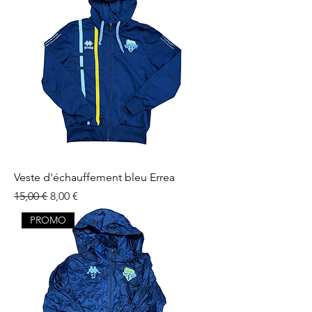
Veste d'échauffement bleu Errea
Prix original
Prix promotionnel
15,00 €
8,00 €
PROMO