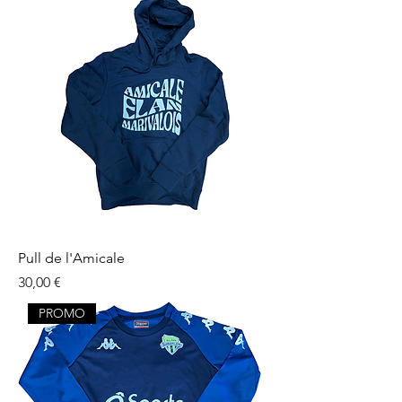
Pull de l'Amicale
Prix
30,00 €
PROMO