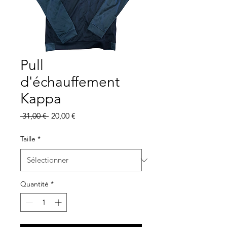
Pull
d'échauffement
Kappa
Prix
Prix
 31,00 € 
20,00 €
original
promotionnel
Taille
*
Quantité
*