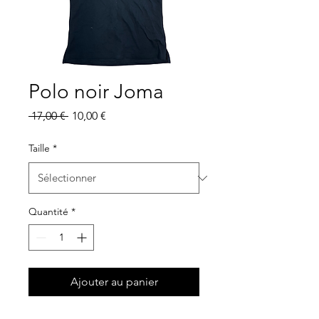
Polo noir Joma
Prix
Prix
 17,00 € 
10,00 €
original
promotionnel
Taille
*
Quantité
*
Ajouter au panier