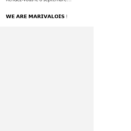
𝗪𝗘 𝗔𝗥𝗘 𝗠𝗔𝗥𝗜𝗩𝗔𝗟𝗢𝗜𝗦 !