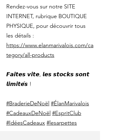
Rendez-vous sur notre SITE
INTERNET, rubrique BOUTIQUE
PHYSIQUE, pour découvrir tous
les détails :
https://www.elanmarivalois.com/ca
tegory/all-products
𝙁𝙖𝙞𝙩𝙚𝙨 𝙫𝙞𝙩𝙚, 𝙡𝙚𝙨 𝙨𝙩𝙤𝙘𝙠𝙨 𝙨𝙤𝙣𝙩
𝙡𝙞𝙢𝙞𝙩𝙚́𝙨 !
#BraderieDeNoël
#ÉlanMarivalois
#CadeauxDeNoël
#EspritClub
#IdéesCadeaux
#lesarpettes