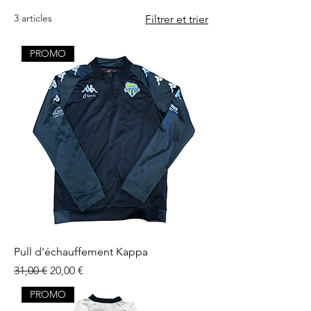
3 articles
Filtrer et trier
PROMO
Pull d'échauffement Kappa
Prix original
Prix promotionnel
31,00 €
20,00 €
PROMO