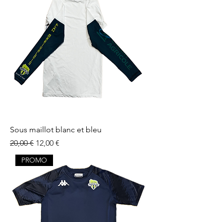
Sous maillot blanc et bleu
Prix original
Prix promotionnel
20,00 €
12,00 €
PROMO